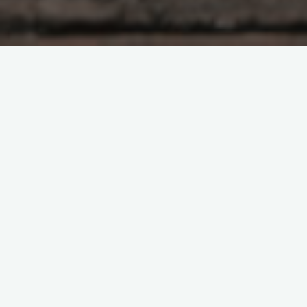
Om spel
E-sport i Sverige: Från
hobbyverksamhet till
professionell industri