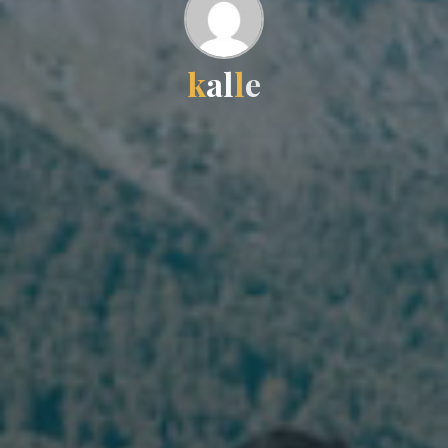
k
a
l
l
e