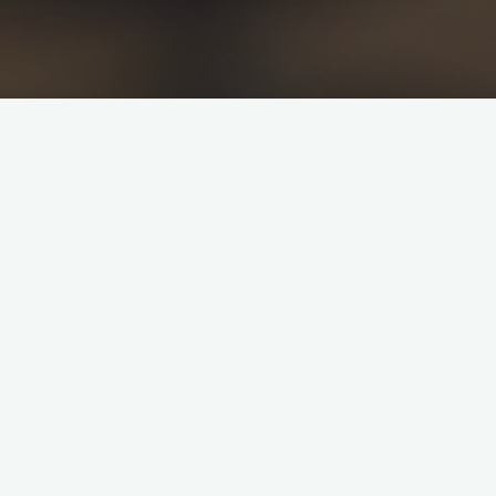
Vi människor har spelat många olika sorters spel genom alla
våra tidsåldrar. Det är svårt att veta vilket spel som var det
första eftersom spel alltid har kommit och gått. Spel har länge
varit ett sätt för oss människor att underhållas och att mötas
på och det är en viktig del av vår kultur.
Spelens tidiga historia
En av de äldsta formerna av spel är spel med tärningar. Man
har hittat tärningar som är över 5000 år gamla, men man vet
inte exakt i vilka sorts spel dessa tärningar användes.
Däremot har man hittat spel från år 2600 år före Kristus.
Några spel som påträffats redan vid den tiden liknar många