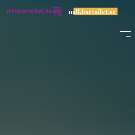
Skip
milkbartoilet.se
to
content