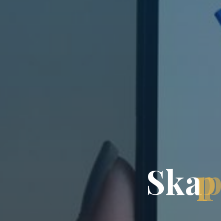
S
k
a